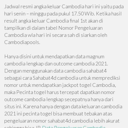
Jadwal resmi angka keluar Cambodia hari ini yaitu pada
hari senin – minggu pada pukul 17.50 Wib. Ketika hasil
result angka keluar Cambodia final 1st akan di
tampilkan di dalam tabel Nomor Pengeluaran
Cambodia wla hari ini secara sah di siarkan oleh
Cambodiapools.
Hanya disini untuk mendapatkan data magnum
cambodia lengkap dan outcome cambodia 2021.
Dengan menggunakan data cambodia sahabat4
sebagai cara Sahabat4d cambodia untuk memprediksi
nomor untuk mendapatkan jackpot togel Cambodia,
maka Pecinta togel harus tercepat dapatkan nomor
outcome cambodia lengkap secepatnya hanya dari
situs ini. Karena hanya dengan data keluaran cambodia
2021 ini pecinta togel bisa membuat tebakan atas
pengeluaran nomor sahabat4d cambodia lebih akurat
sehingga bisa JP.
Data Pengeluaran Cambodia