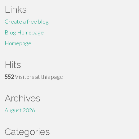
Links
Create a free blog
Blog Homepage
Homepage
Hits
552
Visitors at this page
Archives
August 2026
Categories